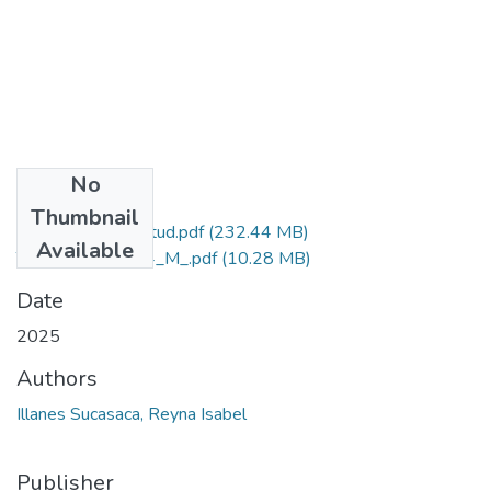
No
Files
Thumbnail
Grado de Similitud.pdf
(232.44 MB)
Available
T036_45502484_M_.pdf
(10.28 MB)
Date
2025
Authors
Illanes Sucasaca, Reyna Isabel
Publisher