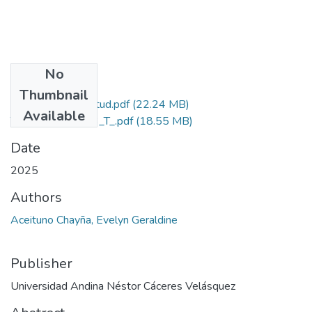
No
Files
Thumbnail
Grado de Similitud.pdf
(22.24 MB)
Available
T036_76947823_T_.pdf
(18.55 MB)
Date
2025
Authors
Aceituno Chayña, Evelyn Geraldine
Publisher
Universidad Andina Néstor Cáceres Velásquez