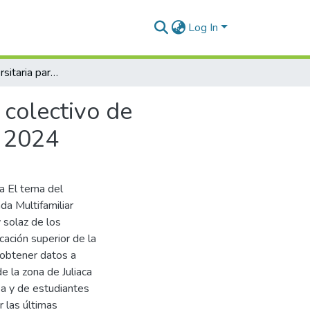
Log In
Residencia universitaria para el habitat individual y colectivo de estudiantes no residentes de la Ciudad de Juliaca – 2024
 colectivo de
– 2024
a El tema del
da Multifamiliar
 solaz de los
cación superior de la
 obtener datos a
e la zona de Juliaca
rea y de estudiantes
r las últimas