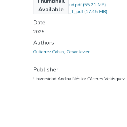
Thumbnail
Grado de Similitud.pdf
(55.21 MB)
Available
T036_72471484_T_.pdf
(17.45 MB)
Date
2025
Authors
Gutierrez Calsin¸ Cesar Javier
Publisher
Universidad Andina Néstor Cáceres Velásquez