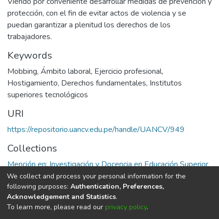
Viendo por conveniente desarrollar medidas de prevención y
protección, con el fin de evitar actos de violencia y se
puedan garantizar a plenitud los derechos de los
trabajadores.
Keywords
Mobbing
,
Ámbito laboral
,
Ejercicio profesional
,
Hostigamiento
,
Derechos fundamentales
,
Institutos
superiores tecnológicos
URI
https://repositorio.uancv.edu.pe/handle/UANCV/949
Collections
Mención en: Investigación y Docencia en Educación Superior
We collect and process your personal information for the
Full item page
following purposes:
Authentication, Preferences,
Acknowledgement and Statistics
.
To learn more, please read our
privacy policy
.
DSpace software
copyright © 2002-2026
LYRASIS