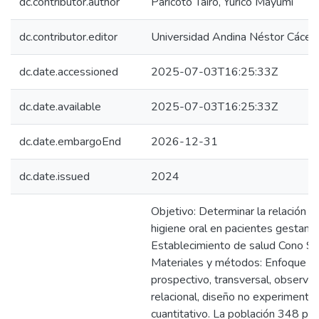
dc.contributor.author
Paricoto Tairo, Yurico Mayumi
dc.contributor.editor
Universidad Andina Néstor Cácer
dc.date.accessioned
2025-07-03T16:25:33Z
dc.date.available
2025-07-03T16:25:33Z
dc.date.embargoEnd
2026-12-31
dc.date.issued
2024
Objetivo: Determinar la relación ent
higiene oral en pacientes gestant
Establecimiento de salud Cono Sur
Materiales y métodos: Enfoque cua
prospectivo, transversal, observaci
relacional, diseño no experimenta
cuantitativo. La población 348 pa