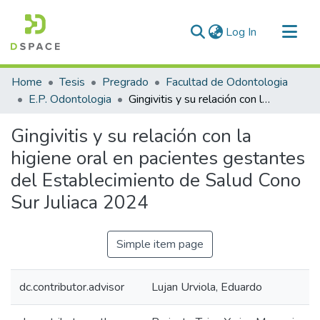
(current)
Log In
Communities & Collections
Home
Tesis
Pregrado
Facultad de Odontologia
All of DSpace
E.P. Odontologia
Gingivitis y su relación con la higiene oral en pacientes gestantes del Establecimiento de Salud Cono Sur Juliaca 2024
Statistics
Gingivitis y su relación con la
higiene oral en pacientes gestantes
del Establecimiento de Salud Cono
Sur Juliaca 2024
Simple item page
dc.contributor.advisor
Lujan Urviola, Eduardo