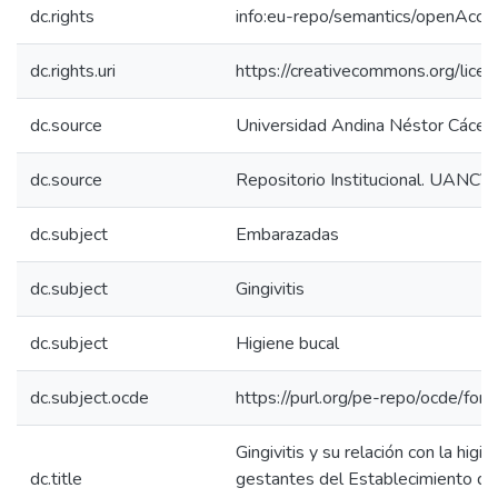
dc.rights
info:eu-repo/semantics/openAcce
dc.rights.uri
https://creativecommons.org/licen
dc.source
Universidad Andina Néstor Cácer
dc.source
Repositorio Institucional. UANCV
dc.subject
Embarazadas
dc.subject
Gingivitis
dc.subject
Higiene bucal
dc.subject.ocde
https://purl.org/pe-repo/ocde/for
Gingivitis y su relación con la higi
dc.title
gestantes del Establecimiento de