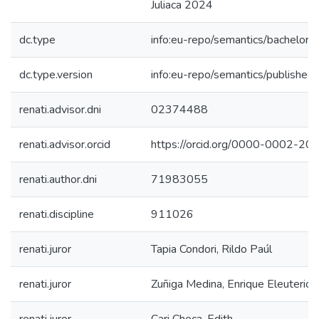
Juliaca 2024
dc.type
info:eu-repo/semantics/bachelorT
dc.type.version
info:eu-repo/semantics/published
renati.advisor.dni
02374488
renati.advisor.orcid
https://orcid.org/0000-0002-2
renati.author.dni
71983055
renati.discipline
911026
renati.juror
Tapia Condori, Rildo Paúl
renati.juror
Zuñiga Medina, Enrique Eleuterio