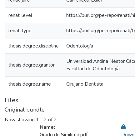
renati.juror
Cari Checa, Edith
renati.level
https://purl.org/pe-repo/renati/niv
renati.type
https://purl.org/pe-repo/renati/ty
thesis.degree.discipline
Odontología
Universidad Andina Néstor Cácer
thesis.degree.grantor
Facultad de Odontología
thesis.degree.name
Cirujano Dentista
Files
Original bundle
Now showing
1 - 2 of 2
Name:
Grado de Similitud.pdf
Down