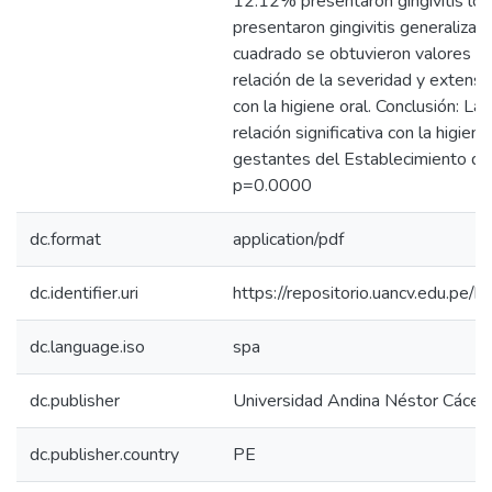
12.12% presentaron gingivitis lo
presentaron gingivitis generalizada
cuadrado se obtuvieron valores p
relación de la severidad y extensió
con la higiene oral. Conclusión: La g
relación significativa con la higien
gestantes del Establecimiento de
p=0.0000
dc.format
application/pdf
dc.identifier.uri
https://repositorio.uancv.edu.p
dc.language.iso
spa
dc.publisher
Universidad Andina Néstor Cácer
dc.publisher.country
PE