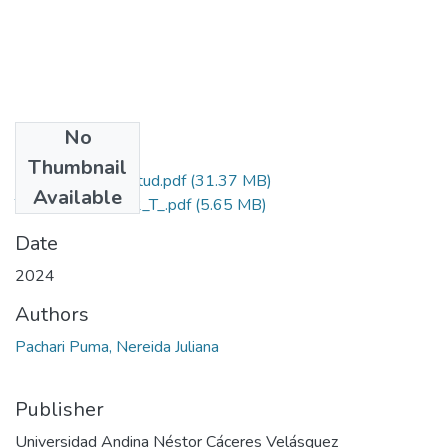
No
Files
Thumbnail
Grado de Similitud.pdf
(31.37 MB)
Available
T036_29721932_T_.pdf
(5.65 MB)
Date
2024
Authors
Pachari Puma, Nereida Juliana
Publisher
Universidad Andina Néstor Cáceres Velásquez