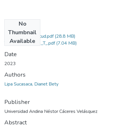
No
Files
Thumbnail
Grado de Similitud.pdf
(28.8 MB)
Available
T036_70328442_T_.pdf
(7.04 MB)
Date
2023
Authors
Lipa Sucasaca, Dianet Bety
Publisher
Universidad Andina Néstor Cáceres Velásquez
Abstract