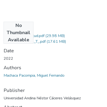
No
Files
Thumbnail
Grado de Similitud.pdf
(29.98 MB)
Available
T036_70405452_T_.pdf
(17.61 MB)
Date
2022
Authors
Machaca Pacompia, Miguel Fernando
Publisher
Universidad Andina Néstor Cáceres Velásquez