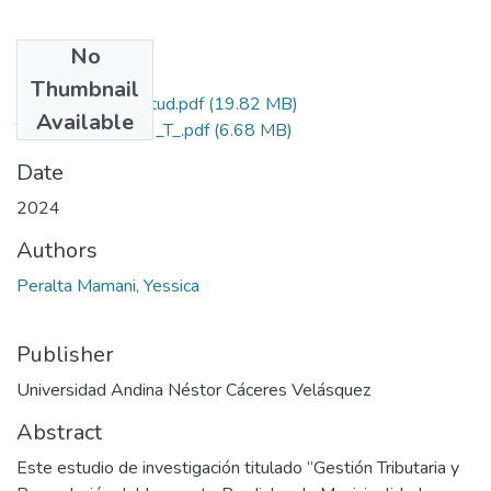
No
Files
Thumbnail
Grado de Similitud.pdf
(19.82 MB)
Available
T036_75148923_T_.pdf
(6.68 MB)
Date
2024
Authors
Peralta Mamani, Yessica
Publisher
Universidad Andina Néstor Cáceres Velásquez
Abstract
Este estudio de investigación titulado “Gestión Tributaria y