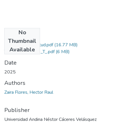
No
Files
Thumbnail
Grado de Similitud.pdf
(16.77 MB)
Available
T036_76602029_T_.pdf
(6 MB)
Date
2025
Authors
Zaira Flores, Hector Raul
Publisher
Universidad Andina Néstor Cáceres Velásquez