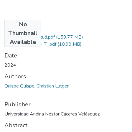
No
Files
Thumbnail
Grado de Similitud.pdf
(159.77 MB)
Available
T036_73587964_T_.pdf
(10.99 MB)
Date
2024
Authors
Quispe Quispe, Christian Lutger
Publisher
Universidad Andina Néstor Cáceres Velásquez
Abstract