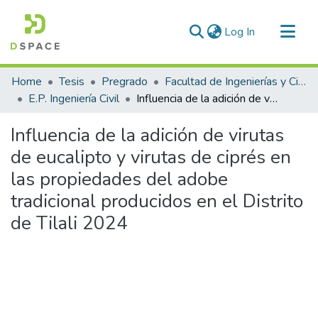
(current)
Log In
Communities & Collections
Home
Tesis
Pregrado
Facultad de Ingenierías y Ciencias Puras
All of DSpace
E.P. Ingeniería Civil
Influencia de la adición de virutas de eucalipto y virutas de ciprés en las propiedades del adobe tradicional producidos en el Distrito de Tilali 2024
Statistics
Influencia de la adición de virutas
de eucalipto y virutas de ciprés en
las propiedades del adobe
tradicional producidos en el Distrito
de Tilali 2024