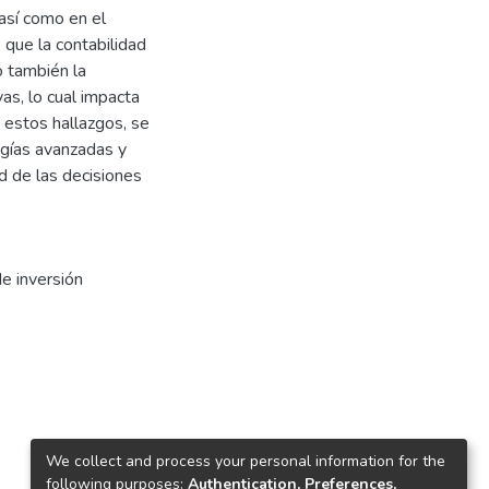
 así como en el
 que la contabilidad
o también la
as, lo cual impacta
 estos hallazgos, se
ogías avanzadas y
d de las decisiones
e inversión
We collect and process your personal information for the
following purposes:
Authentication, Preferences,