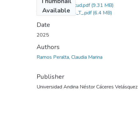
Thumbnail
Grado de Similitud.pdf
(9.31 MB)
Available
T036_73511074_T_.pdf
(6.4 MB)
Date
2025
Authors
Ramos Peralta, Claudia Marina
Publisher
Universidad Andina Néstor Cáceres Velásquez