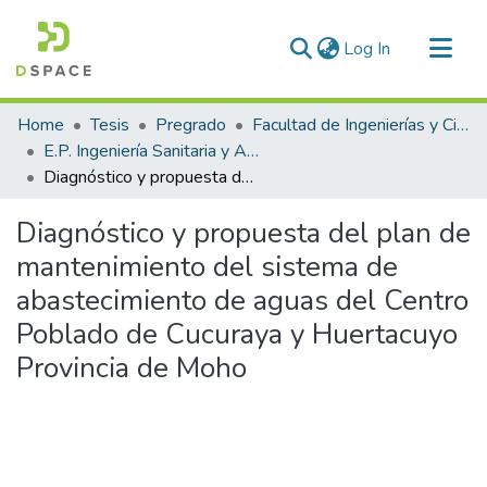
(current)
Log In
Communities & Collections
Home
Tesis
Pregrado
Facultad de Ingenierías y Ciencias Puras
All of DSpace
E.P. Ingeniería Sanitaria y Ambiental
Diagnóstico y propuesta del plan de mantenimiento del sistema de abastecimiento de aguas del Centro Poblado de Cucuraya y Huertacuyo Provincia de Moho
Statistics
Diagnóstico y propuesta del plan de
mantenimiento del sistema de
abastecimiento de aguas del Centro
Poblado de Cucuraya y Huertacuyo
Provincia de Moho