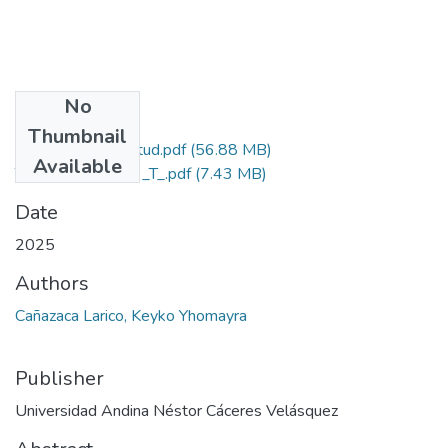
No
Files
Thumbnail
Grado de Similitud.pdf
(56.88 MB)
Available
T036_74958373_T_.pdf
(7.43 MB)
Date
2025
Authors
Cañazaca Larico, Keyko Yhomayra
Publisher
Universidad Andina Néstor Cáceres Velásquez