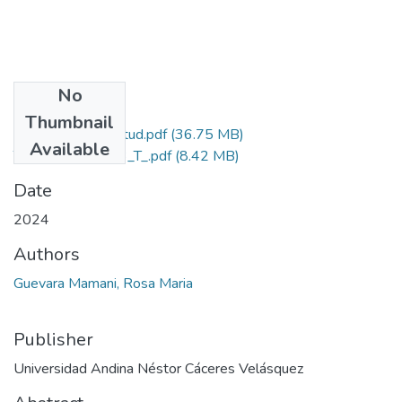
No
Files
Thumbnail
Grado de Similitud.pdf
(36.75 MB)
Available
T036_46177043_T_.pdf
(8.42 MB)
Date
2024
Authors
Guevara Mamani, Rosa Maria
Publisher
Universidad Andina Néstor Cáceres Velásquez