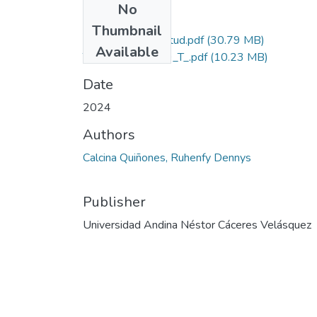
No
Files
Thumbnail
Grado de Similitud.pdf
(30.79 MB)
Available
T036_71579139_T_.pdf
(10.23 MB)
Date
2024
Authors
Calcina Quiñones, Ruhenfy Dennys
Publisher
Universidad Andina Néstor Cáceres Velásquez