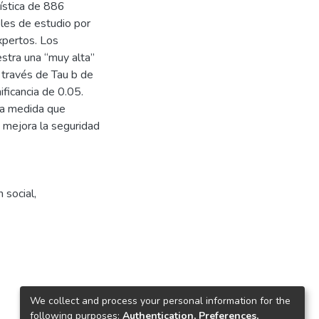
ística de 886
bles de estudio por
xpertos. Los
stra una “muy alta”
a través de Tau b de
ificancia de 0.05.
e a medida que
 mejora la seguridad
n social
,
We collect and process your personal information for the
following purposes:
Authentication, Preferences,