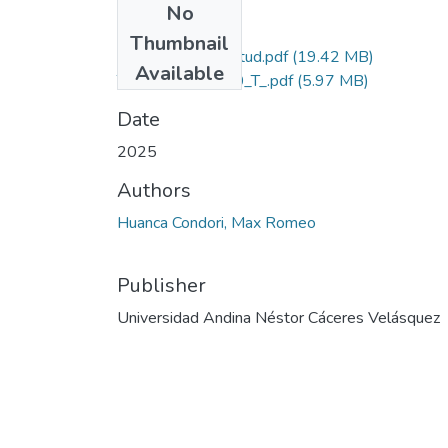
No
Files
Thumbnail
Grado de Similitud.pdf
(19.42 MB)
Available
T036_47659920_T_.pdf
(5.97 MB)
Date
2025
Authors
Huanca Condori, Max Romeo
Publisher
Universidad Andina Néstor Cáceres Velásquez