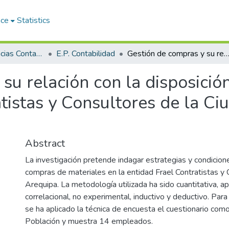
ace
Statistics
Facultad de Ciencias Contables y Financieras
E.P. Contabilidad
Gestión de compras y su relación con la disposición de materiales en la Empresa Frael Contratistas y Consultores de la Ciudad de A
su relación con la disposició
tistas y Consultores de la Ci
Abstract
La investigación pretende indagar estrategias y condicion
compras de materiales en la entidad Frael Contratistas y
Arequipa. La metodología utilizada ha sido cuantitativa, apl
correlacional, no experimental, inductivo y deductivo. Par
se ha aplicado la técnica de encuesta el cuestionario com
Población y muestra 14 empleados.