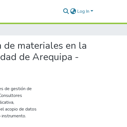
Log In
requipa - 2023
n de materiales en la
udad de Arequipa -
es de gestión de
 Consultores
icativa,
a el acopio de datos
o instrumento.