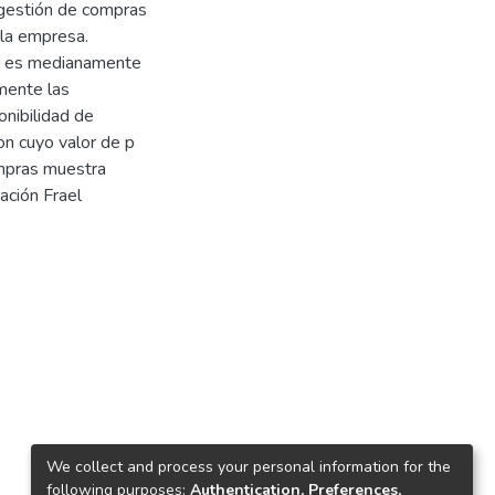
 gestión de compras
 la empresa.
es es medianamente
emente las
onibilidad de
on cuyo valor de p
ompras muestra
zación Frael
We collect and process your personal information for the
following purposes:
Authentication, Preferences,