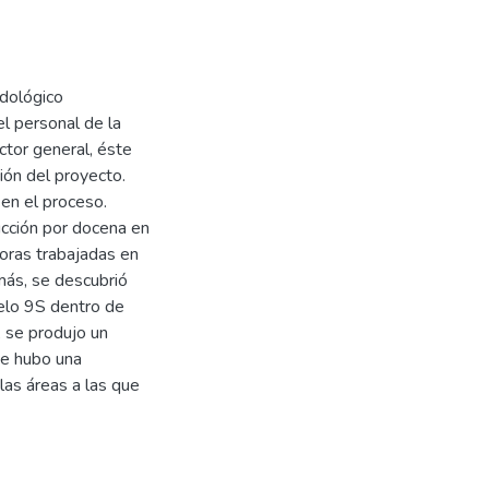
odológico
 el personal de la
ector general, éste
ción del proyecto.
en el proceso.
ucción por docena en
horas trabajadas en
más, se descubrió
elo 9S dentro de
, se produjo un
ue hubo una
las áreas a las que