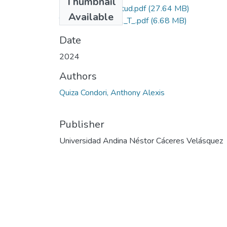
Thumbnail
Grado de Similitud.pdf
(27.64 MB)
Available
T036_74642981_T_.pdf
(6.68 MB)
Date
2024
Authors
Quiza Condori, Anthony Alexis
Publisher
Universidad Andina Néstor Cáceres Velásquez