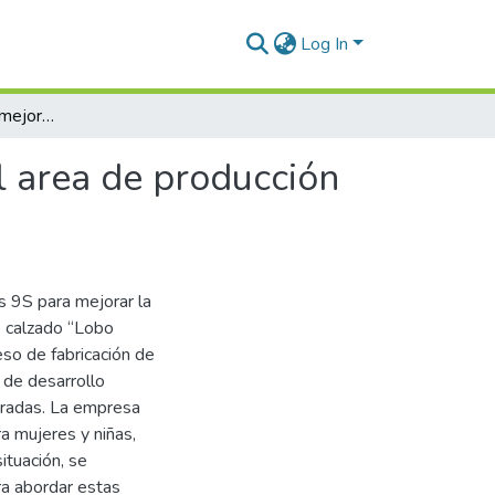
Log In
Metodologia 9s para mejorar la productividad en el area de producción de la Empresa de Calzados Lobo Block, 2023
l area de producción
las 9S para mejorar la
e calzado “Lobo
so de fabricación de
 de desarrollo
uradas. La empresa
ra mujeres y niñas,
ituación, se
ra abordar estas