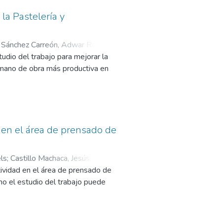
 la Pastelería y
;
Sánchez Carreón, Adwar Ranulfo
;
udio del trabajo para mejorar la
a mano de obra más productiva en
ación, el análisis y el examen que
s como después de la
e considera que la población es
tos de control para medir
d en el área de prensado de
datos han sido revisados y
ls
;
Castillo Machaca, Jesús
tividad en el área de prensado de
nfirmó y la hipótesis nula pudo
o el estudio del trabajo puede
eño de tipo preexperimental. La
mprimidas durante un ciclo de 30