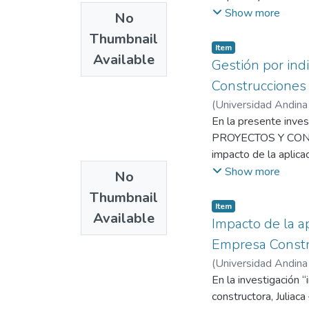
estructuradas. La em
Show more
No
casuales. Dentro de
Thumbnail
abordar estas neces
Item
Available
Gestión por ind
Construcciones
La investigación se 
(
Universidad Andina
entre el personal de 
Universidad Andina
En la presente inves
disposición a colabo
PROYECTOS Y CONST
activamente en el p
impacto de la aplica
Se realizó un estudi
metalmecánica, siend
Show more
No
que la media de hor
perspectivas de las 
organización no habí
Thumbnail
procesos internos y 
Item
herramienta, se pro
Available
los factores interno
Impacto de la a
en la productividad, 
generar estrategias
Empresa Constru
los cuales se compar
(
Universidad Andina
El diagnóstico inici
Universidad Andina
En la investigación 
formatos para la reco
constructora, Juliaca
como investigación, 