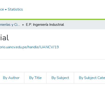
ace
Statistics
Facultad de Ingenierías y Ciencias Puras
E.P. Ingeniería Industrial
ial
itorio.uancv.edu.pe/handle/UANCV/19
By Author
By Title
By Subject
By Subject Cat