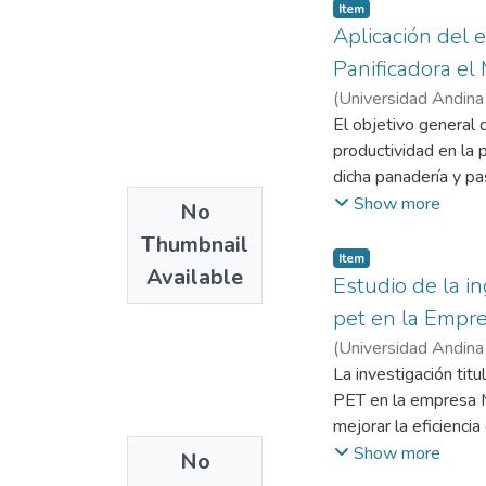
Item
Aplicación del e
Panificadora el
(
Universidad Andina
Universidad Andina
El objetivo general 
productividad en la 
dicha panadería y pas
La tesis emplea un e
Show more
No
conforman la poblac
Thumbnail
implementación del e
Item
Available
igual a la muestra. 
Estudio de la i
tiempos, procesos e 
pet en la Empr
aprobados por tres e
(
Universidad Andina
Se utilizaron Micros
Esteban
La investigación tit
;
Universida
La prueba t de Stude
PET en la empresa M
descartarse según l
mejorar la eficienc
Este estudio emplea 
Show more
No
totalidad de la pob