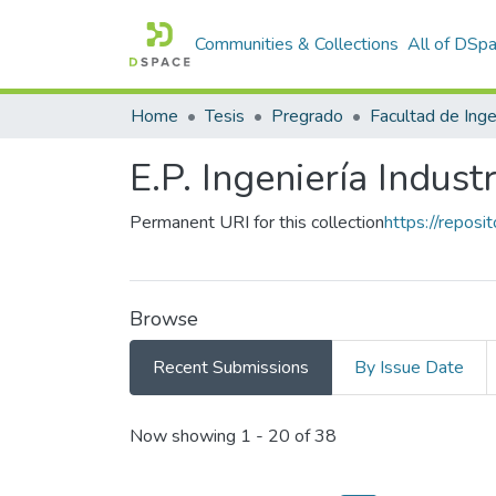
Communities & Collections
All of DSp
Home
Tesis
Pregrado
E.P. Ingeniería Industr
Permanent URI for this collection
https://repos
Browse
Recent Submissions
By Issue Date
Recent Submissions
Now showing
1 - 20 of 38