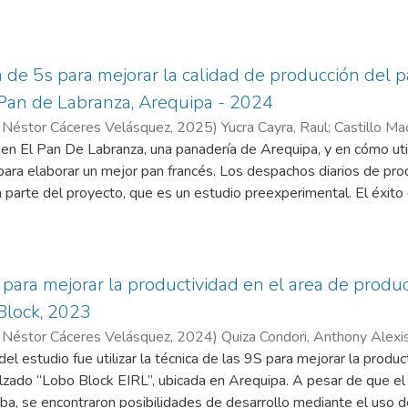
ncipales la venta, producción y comercialización de artículos y rep
es están elaboradas a parte de fibras de vidrio, las cuales son
roblema analizado se centra en la baja productividad de empresa, 
 de producción actual, el cual puede ser analizado e interpretad
de 5s para mejorar la calidad de producción del 
s. La metodología de investigación parte por realizar un análisis de
 Pan de Labranza, Arequipa - 2024
s tiempos de procesamiento de cada operación, siendo estos datos
 Néstor Cáceres Velásquez
,
2025
)
Yucra Cayra, Raul
;
Castillo Ma
ivo, la población de estudio se centra en los tiempos de operacio
res Velásquez
 en El Pan De Labranza, una panadería de Arequipa, y en cómo uti
da actividad. Los resultados han determinado un incremento de p
) para elaborar un mejor pan francés. Los despachos diarios de pro
a de producción, la reducción de costos, mejor utilización de rec
 parte del proyecto, que es un estudio preexperimental. El éxito 
odos permite mejorar la productividad, generar un estándar de pr
ra de la calidad de la producción del 32,86%, un aumento de la e
1,49% por encima del valor de referencia de 0,81. Para evaluar y 
gación sugiere utilizar las 5S en varios departamentos de la organi
cia de las 5S, se recomienda su implantación en toda la organiza
para mejorar la productividad en el area de produ
a adoptar la metodología de las 5S.
Block, 2023
 Néstor Cáceres Velásquez
,
2024
)
Quiza Condori, Anthony Alexi
 Néstor Cáceres Velásquez
 del estudio fue utilizar la técnica de las 9S para mejorar la prod
lzado “Lobo Block EIRL”, ubicada en Arequipa. A pesar de que el 
ba, se encontraron posibilidades de desarrollo mediante el uso 