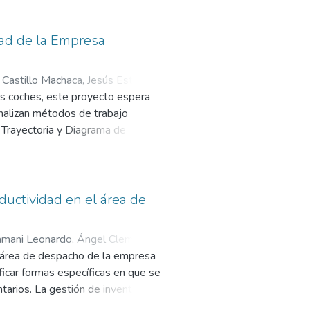
 y avances de actividades
do de lo ejecutado. La población
odo lo referido a ella. Dentro de
dad de la Empresa
la realización de actividades
ción y seguimiento correcto de
;
Castillo Machaca, Jesús Estéban
;
 de la empresa, al concretarse las
us coches, este proyecto espera
analizan métodos de trabajo
 Trayectoria y Diagrama de
perimental y sigue un paradigma
, que demuestren que la forma
e que actualizarse para tener en
o, lo que significa más servicios
ductividad en el área de
tativo además utiliza diseño
amiento procesos, análisis
mani Leonardo, Ángel Clemente
;
ocesos.
l área de despacho de la empresa
ficar formas específicas en que se
arios. La gestión de inventarios
ones en almacén de productos