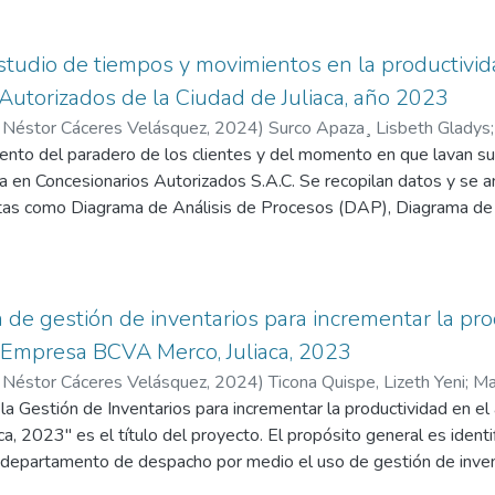
o al problema analizado es los bajos resultados en productividad
ganización, produciéndose desviaciones referidos a lo programa
iferentes procesos y actividades de operaciones constructivas y t
estudio de tiempos y movimientos en la productivi
era mejorar los niveles de productividad, eficiencia y eficacia en 
Autorizados de la Ciudad de Juliaca, año 2023
s operaciones correspondientes. Se aprecia al final que la aplica
 Néstor Cáceres Velásquez
,
2024
)
Surco Apaza¸ Lisbeth Gladys
ón permiten tener un efecto directo y positivo en la productividad
 Néstor Cáceres Velásquez
ento del paradero de los clientes y del momento en que lavan s
joras correspondientes.
ia en Concesionarios Autorizados S.A.C. Se recopilan datos y se 
ntas como Diagrama de Análisis de Procesos (DAP), Diagrama de
os (DOP). La investigación emplea un enfoque descriptivo no ex
las conclusiones, se requieren nuevos enfoques de investigación
os tiempos y los movimientos es inadecuada. La investigación tien
as nuevas que facilitan efectuación de actividades en menos tiemp
de gestión de inventarios para incrementar la pro
y más dinero en el banco. El estudio se basa en paradigma cuanti
 Empresa BCVA Merco, Juliaca, 2023
imental. Utiliza sobre todo diagramas de procesos, como funcion
 Néstor Cáceres Velásquez
,
2024
)
Ticona Quispe, Lizeth Yeni
;
Ma
grama de recorrido, para mostrar cómo pueden mejorarse los pr
 Néstor Cáceres Velásquez
la Gestión de Inventarios para incrementar la productividad en e
 2023" es el título del proyecto. El propósito general es identi
e departamento de despacho por medio el uso de gestión de invent
endiente en este estudio, y población se define como distribuci