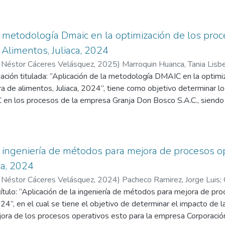
tidad BCVA MERCO entre marzo de 2023 y septiembre de 2023
a perspectiva cuantitativa y un diseño experimental para analizar
medición. Se utilizaron tarjetas de registro válidas y fiables e in
a metodología Dmaic en la optimización de los pro
detallan en gráficos además de tablas.
Alimentos, Juliaca, 2024
tión de inventarios aumenta producción del 57,84% al 87,34%, l
 Néstor Cáceres Velásquez
,
2025
)
Marroquin Huanca, Tania Lisb
licaciones proporcionadas lograron el objetivo del análisis. Esta 
ación titulada: “Aplicación de la metodología DMAIC en la optimi
d Andina Néstor Cáceres Velásquez
de alimentos, Juliaca, 2024”, tiene como objetivo determinar los
 índice de excelencia de pedidos, la rotación de existencias y la g
n los procesos de la empresa Granja Don Bosco S.A.C., siendo 
s relevantes en este campo.
 la cual está trabajando en torno a cinco principios de la metodol
alizar, mejorar y controlar, cada una aplicando distintas herramien
s de enfoque cuantitativo, de diseño no experimental, de tipo aplic
tos para la obtención de datos se basan en herramientas de la c
a ingeniería de métodos para mejora de procesos o
de algunas de las estadísticas previas, las cuales se usarán a m
ca, 2024
de la observación directa para determinar el peso de los product
 Néstor Cáceres Velásquez
,
2024
)
Pacheco Ramirez, Jorge Luis
;
ón de lácteos, específicamente en la producción de quesos, los cu
 Néstor Cáceres Velásquez
título: “Aplicación de la ingeniería de métodos para mejora de p
 se aplicará las etapas del ciclo DMAIC. Por lo que al final se exp
024”, en el cual se tiene el objetivo de determinar el impacto de la
a en la optimización de los procesos de la empresa GRANJA D
ora de los procesos operativos esto para la empresa Corporac