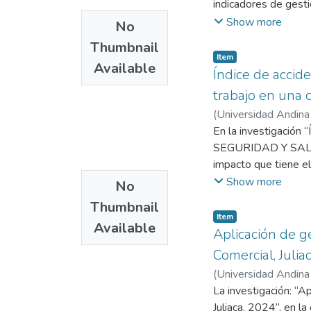
indicadores de gest
investigación de tipo
metodología de inves
Show more
No
productividad ni la 
aplicativo, a nivel 
Lo que se espera del
Thumbnail
análisis documental.
Item
relaciones con el cl
Available
centran en las activ
Índice de accid
empresa, además de l
incremento de la efi
trabajo en una 
aprendizaje y crecim
de las actividades, 
objetivos de la emp
(
Universidad Andina
tiene un impacto pos
Universidad Andina
En la investigac
SEGURIDAD Y SALUD
impacto que tiene el
enfocado en la mejo
Show more
No
metodología de inve
Thumbnail
información por medi
Item
Available
nivel explicativo y 
Aplicación de g
construcción, es, po
Comercial, Juli
resultados se centra
(
Universidad Andina
conclusión, el estudi
Universidad Andina
La investigación: “A
en el trabajo
Juliaca, 2024”, en l