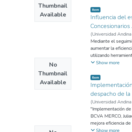
de gestión. En cuant
Thumbnail
programadas como or
Item
Available
de estudio son los d
Influencia del 
los resultados se esp
Concesionarios 
comprendidas para la
(
Universidad Andina
indicadores de gesti
Universidad Andina
Mediante el seguimi
actividades y las me
aumentar la eficienc
utilizando herramie
Operación de Proces
Show more
No
cuantitativo. Según 
Thumbnail
actual de estudiar l
Item
Available
cuenta las tecnologí
Implementación 
de lavado de coches 
despacho de la
descriptivo no exper
(
Universidad Andina
procesos además dia
Universidad Andina
"Implementación de 
BCVA MERCO, Juliaca,
mejora eficiencia d
es la variable indep
Show more