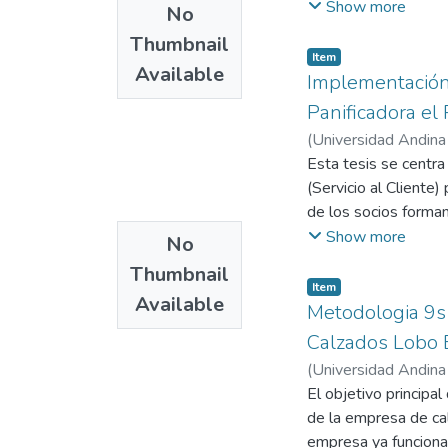
como actividades pri
Show more
No
automotriz, las cual
Thumbnail
de automóviles. El p
Item
Available
incrementar el nivel
Implementación 
y análisis de proceso
Panificadora el
permite analizar lo
(
Universidad Andina
un enfoque cuantitat
Andina Néstor Cáce
Esta tesis se centra
observaciones de ca
(Servicio al Cliente
enfocado en la mejor
de los socios forman
la ingeniería de mét
tradujo en una mejo
Show more
No
calidad respectiva.
de la eficacia del 1
Thumbnail
variable, la investi
Item
Available
completa de la efica
Metodologia 9s 
la panadería necesit
Calzados Lobo 
(
Universidad Andina
Universidad Andina
El objetivo principal
de la empresa de ca
empresa ya funciona