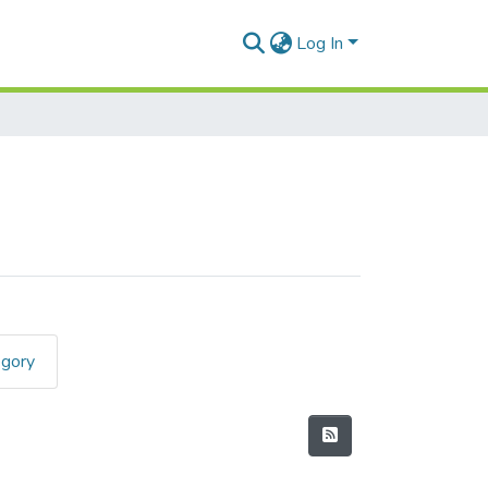
Log In
egory