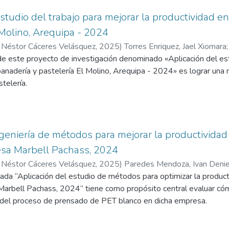
studio del trabajo para mejorar la productividad en
 Molino, Arequipa - 2024
 Néstor Cáceres Velásquez
,
2025
)
Torres Enriquez, Jael Xiomara
 Néstor Cáceres Velásquez
de este proyecto de investigación denominado «Aplicación del est
panadería y pastelería El Molino, Arequipa - 2024» es lograr un
telería.
nfoque cuasiexperimental y es de naturaleza aplicada. La investig
ión de la tesis se llevaron a cabo en enero de 2024, tanto ante
studio de trabajo. Con un tamaño muestral inferior a cincuenta, s
Se usaron herramientas como cronómetro, hojas de cálculo y forma
ngeniería de métodos para mejorar la productivida
indicadores de rendimiento. Los dispositivos de recopilación de 
esa Marbell Pachass, 2024
xpertos de prestigio en la materia.
 Néstor Cáceres Velásquez
,
2025
)
Paredes Mendoza, Ivan Denie
oft Excel y SPSS para el análisis de datos.
ulada “Aplicación del estudio de métodos para optimizar la produc
d Andina Néstor Cáceres Velásquez
nt arrojó un valor p de 0,000, por lo que nuestra hipótesis se co
arbell Pachass, 2024” tiene como propósito central evaluar cóm
os resultados de estos datos.
ia del proceso de prensado de PET blanco en dicha empresa.
un enfoque cuantitativo, con un propósito aplicado y bajo un dis
lación evaluada corresponde al número de pacas de PET blanco co