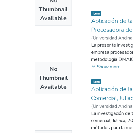
No
obtenidos de la en
Thumbnail
El estudio emplea un
Item
Available
diversas técnicas de 
Aplicación de l
información, que se 
Procesadora de 
La ejecución de ges
(
Universidad Andina
responsable y las ap
Esteban
La presente investig
;
Universida
conclusiones.
empresa procesadora 
La productividad, el
metodología DMAIC e
de los conceptos má
filosofía SIX Sigma,
Show more
No
en Definir, medir, an
Thumbnail
Esta investigación e
Item
Available
técnicas e instrumen
Aplicación de l
análisis documental 
Comercial, Julia
secundarias, además 
(
Universidad Andina
la línea de producci
Universidad Andina
La investigación de 
procesos a las cuales
comercial, Juliaca, 2
de esta metodologí
métodos para la mej