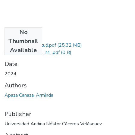
No
Files
Thumbnail
Grado de Similitud.pdf
(25.32 MB)
Available
T036_02424061_M_.pdf
(0 B)
Date
2024
Authors
Apaza Canaza, Arminda
Publisher
Universidad Andina Néstor Cáceres Velásquez