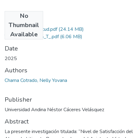
No
Files
Thumbnail
Grado de Similitud.pdf
(24.14 MB)
Available
T036_70767575_T_.pdf
(6.06 MB)
Date
2025
Authors
Chama Cotrado, Nelly Yovana
Publisher
Universidad Andina Néstor Cáceres Velásquez
Abstract
La presente investigación titulada: “Nivel de Satisfacción del