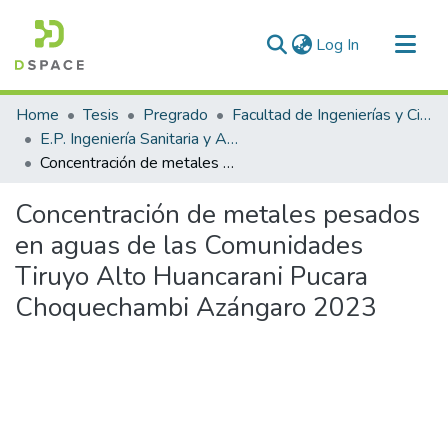
(current)
Log In
Communities & Collections
Home
Tesis
Pregrado
Facultad de Ingenierías y Ciencias Puras
All of DSpace
E.P. Ingeniería Sanitaria y Ambiental
Concentración de metales pesados en aguas de las Comunidades Tiruyo Alto Huancarani Pucara Choquechambi Azángaro 2023
Statistics
Concentración de metales pesados
en aguas de las Comunidades
Tiruyo Alto Huancarani Pucara
Choquechambi Azángaro 2023