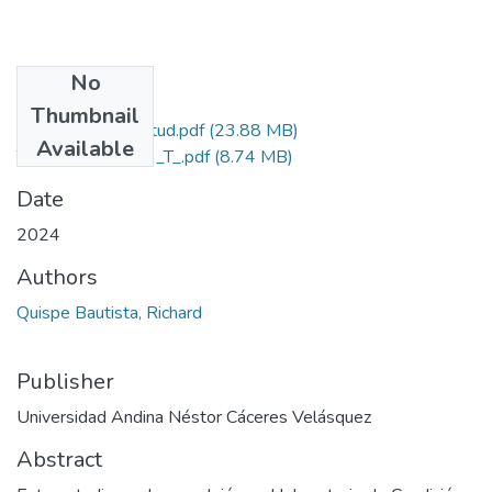
No
Files
Thumbnail
Grado de Similitud.pdf
(23.88 MB)
Available
T036_75253353_T_.pdf
(8.74 MB)
Date
2024
Authors
Quispe Bautista, Richard
Publisher
Universidad Andina Néstor Cáceres Velásquez
Abstract