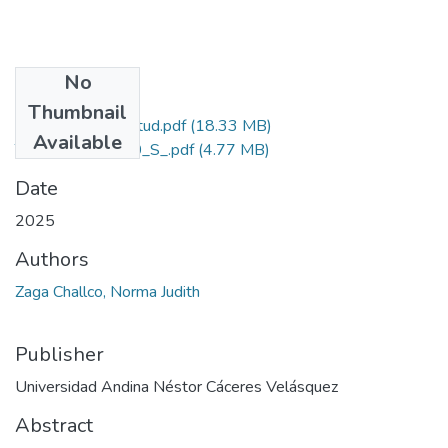
No
Files
Thumbnail
Grado de Similitud.pdf
(18.33 MB)
Available
T036_40689270_S_.pdf
(4.77 MB)
Date
2025
Authors
Zaga Challco, Norma Judith
Publisher
Universidad Andina Néstor Cáceres Velásquez
Abstract