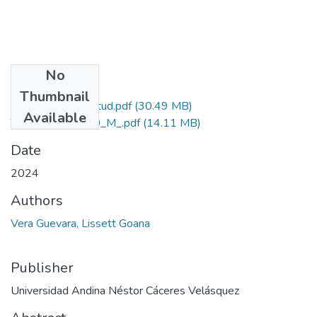
No
Files
Thumbnail
Grado de Similitud.pdf
(30.49 MB)
Available
T036_40538080_M_.pdf
(14.11 MB)
Date
2024
Authors
Vera Guevara, Lissett Goana
Publisher
Universidad Andina Néstor Cáceres Velásquez