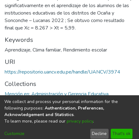
significativamente en el aprendizaje de los alumnos de las
instituciones educativas de los distritos de Ocaña y
Sonconche – Lucanas 2022 ; Se obtuvo como resultado
final que Xc = 8.267 > Xt = 5,99.
Keywords
Aprendizaje
,
Clima familiar
,
Rendimiento escolar
URI
https://repositorio.uancv.edu.pe/handle/UANCV/3974
Collections
Mención en: Administración y Gerencia Educativa
We collect and process your personal information for the
Full item page
following purposes:
Authentication, Preferences,
Acknowledgement and Statistics
.
To learn more, please read our
privacy policy
.
DSpace software
copyright © 2002-2026
LYRASIS
Cookie
Privacy
End User
Send
Customize
Decline
That's ok
settings
policy
Agreement
Feedback