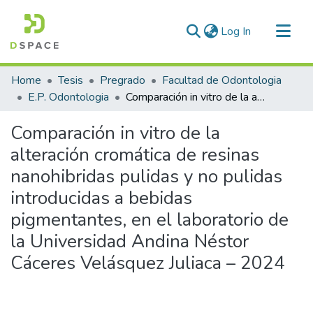
(current)
Log In
Communities & Collections
Home
Tesis
Pregrado
Facultad de Odontologia
All of DSpace
E.P. Odontologia
Comparación in vitro de la alteración cromática de resinas nanohibridas pulidas y no pulidas introducidas a bebidas pigmentantes, en el laboratorio de la Universidad Andina Néstor Cáceres Velásquez Juliaca – 2024
Statistics
Comparación in vitro de la
alteración cromática de resinas
nanohibridas pulidas y no pulidas
introducidas a bebidas
pigmentantes, en el laboratorio de
la Universidad Andina Néstor
Cáceres Velásquez Juliaca – 2024