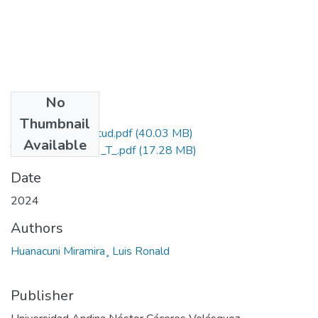
No
Files
Thumbnail
Grado de Similitud.pdf
(40.03 MB)
Available
T036_71348719_T_.pdf
(17.28 MB)
Date
2024
Authors
Huanacuni Miramira¸ Luis Ronald
Publisher