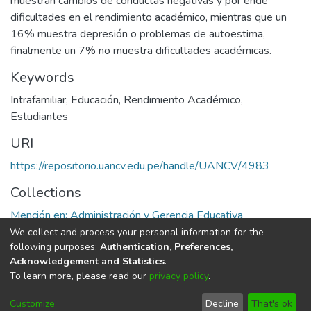
muestran cambios de conductas negativas y por ende
dificultades en el rendimiento académico, mientras que un
16% muestra depresión o problemas de autoestima,
finalmente un 7% no muestra dificultades académicas.
Keywords
Intrafamiliar
,
Educación
,
Rendimiento Académico
,
Estudiantes
URI
https://repositorio.uancv.edu.pe/handle/UANCV/4983
Collections
Mención en: Administración y Gerencia Educativa
We collect and process your personal information for the
Full item page
following purposes:
Authentication, Preferences,
Acknowledgement and Statistics
.
To learn more, please read our
privacy policy
.
DSpace software
copyright © 2002-2026
LYRASIS
Cookie
Privacy
End User
Send
Customize
Decline
That's ok