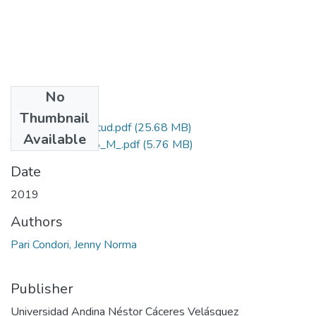
No
Files
Thumbnail
Grado de Similitud.pdf
(25.68 MB)
Available
T036_01325868_M_.pdf
(5.76 MB)
Date
2019
Authors
Pari Condori, Jenny Norma
Publisher
Universidad Andina Néstor Cáceres Velásquez