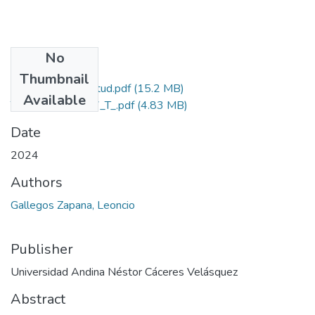
No
Files
Thumbnail
Grado de Similitud.pdf
(15.2 MB)
Available
T036_44476737_T_.pdf
(4.83 MB)
Date
2024
Authors
Gallegos Zapana, Leoncio
Publisher
Universidad Andina Néstor Cáceres Velásquez
Abstract