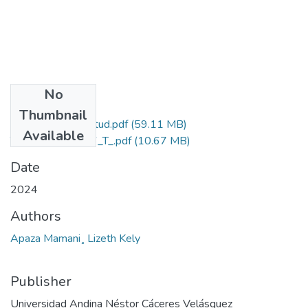
No
Files
Thumbnail
Grado de Similitud.pdf
(59.11 MB)
Available
T036_77288586_T_.pdf
(10.67 MB)
Date
2024
Authors
Apaza Mamani¸ Lizeth Kely
Publisher
Universidad Andina Néstor Cáceres Velásquez