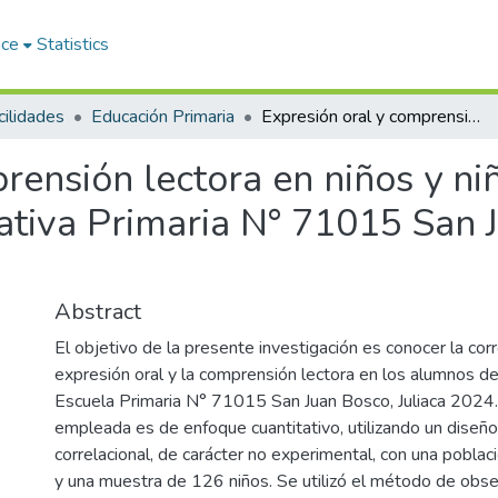
ace
Statistics
ilidades
Educación Primaria
Expresión oral y comprensión lectora en niños y niñas de quinto grado de la Institución Educativa Primaria N° 71015 San Juan Bosco, Juliaca 2024
rensión lectora en niños y ni
cativa Primaria N° 71015 San 
Abstract
El objetivo de la presente investigación es conocer la corr
expresión oral y la comprensión lectora en los alumnos de
Escuela Primaria N° 71015 San Juan Bosco, Juliaca 2024
empleada es de enfoque cuantitativo, utilizando un diseño
correlacional, de carácter no experimental, con una pobl
y una muestra de 126 niños. Se utilizó el método de obse