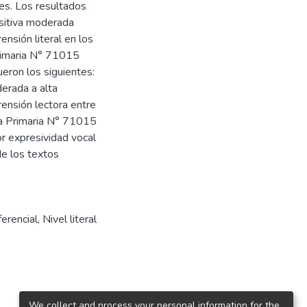
es. Los resultados
sitiva moderada
nsión literal en los
Primaria N° 71015
eron los siguientes:
erada a alta
ensión lectora entre
iva Primaria N° 71015
r expresividad vocal
de los textos
ferencial
,
Nivel literal
We collect and process your personal information for the