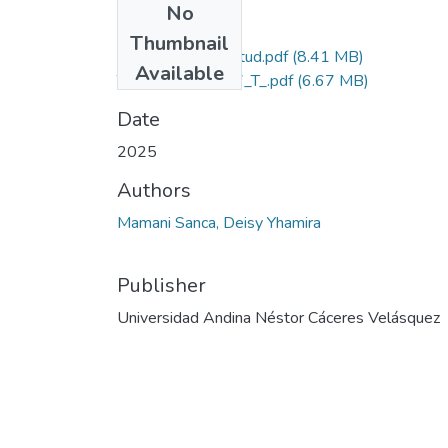
No
Files
Thumbnail
Grado de Similitud.pdf
(8.41 MB)
Available
T036_72175087_T_.pdf
(6.67 MB)
Date
2025
Authors
Mamani Sanca, Deisy Yhamira
Publisher
Universidad Andina Néstor Cáceres Velásquez