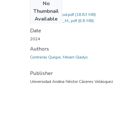
No
Files
Thumbnail
Grado de Similitud.pdf
(18.83 MB)
Available
T036_40405989_M_.pdf
(6.8 MB)
Date
2024
Authors
Contreras Quispe, Miriam Gladys
Publisher
Universidad Andina Néstor Cáceres Velásquez