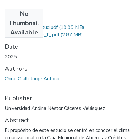
No
Files
Thumbnail
Grado de Similitud.pdf
(19.99 MB)
Available
T036_73640799_T_.pdf
(2.87 MB)
Date
2025
Authors
Chino Ccalli, Jorge Antonio
Publisher
Universidad Andina Néstor Cáceres Velásquez
Abstract
El propósito de este estudio se centró en conocer el clima
organizacional en la Caja Municipal de Ahorros y Créditos