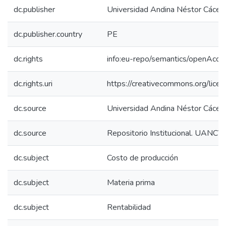
dc.publisher
Universidad Andina Néstor Cácer
dc.publisher.country
PE
dc.rights
info:eu-repo/semantics/openAcce
dc.rights.uri
https://creativecommons.org/licen
dc.source
Universidad Andina Néstor Cácer
dc.source
Repositorio Institucional. UANCV
dc.subject
Costo de producción
dc.subject
Materia prima
dc.subject
Rentabilidad