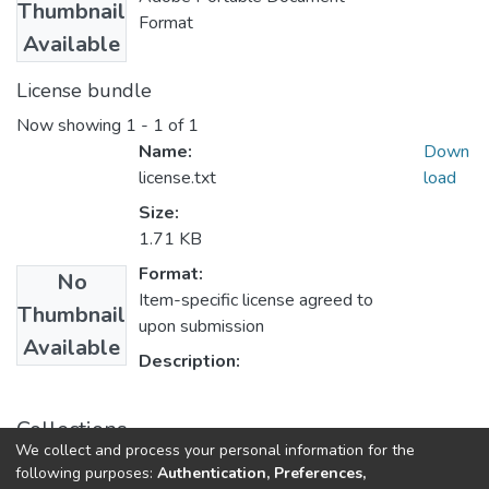
Thumbnail
Format
Available
License bundle
Now showing
1 - 1 of 1
Name:
Down
license.txt
load
Size:
1.71 KB
Format:
No
Item-specific license agreed to
Thumbnail
upon submission
Available
Description:
Collections
We collect and process your personal information for the
E.P. Contabilidad
following purposes:
Authentication, Preferences,