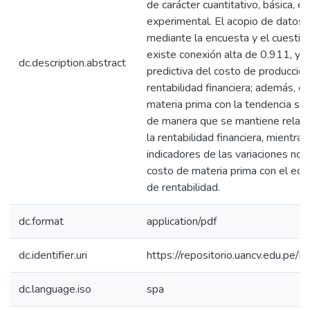
de carácter cuantitativo, básica, ex
experimental. El acopio de datos 
mediante la encuesta y el cuestion
existe conexión alta de 0.911, y u
dc.description.abstract
predictiva del costo de producci
rentabilidad financiera; además, e
materia prima con la tendencia sig
de manera que se mantiene relacio
la rentabilidad financiera, mientra
indicadores de las variaciones no t
costo de materia prima con el eq
de rentabilidad.
dc.format
application/pdf
dc.identifier.uri
https://repositorio.uancv.edu.p
dc.language.iso
spa