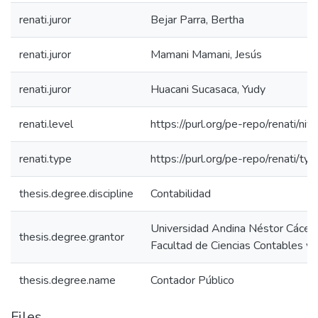
renati.juror
Bejar Parra, Bertha
renati.juror
Mamani Mamani, Jesús
renati.juror
Huacani Sucasaca, Yudy
renati.level
https://purl.org/pe-repo/renati/niv
renati.type
https://purl.org/pe-repo/renati/ty
thesis.degree.discipline
Contabilidad
Universidad Andina Néstor Cácer
thesis.degree.grantor
Facultad de Ciencias Contables y 
thesis.degree.name
Contador Público
Files