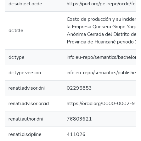
dc.subject.ocde
https://purl.org/pe-repo/ocde/for
Costo de producción y su incidenci
la Empresa Quesera Grupo Yagun
dc.title
Anónima Cerrada del Distrito de T
Provincia de Huancané periodo 
dc.type
info:eu-repo/semantics/bachelorT
dc.type.version
info:eu-repo/semantics/published
renati.advisor.dni
02295853
renati.advisor.orcid
https://orcid.org/0000-0002-9
renati.author.dni
76803621
renati.discipline
411026