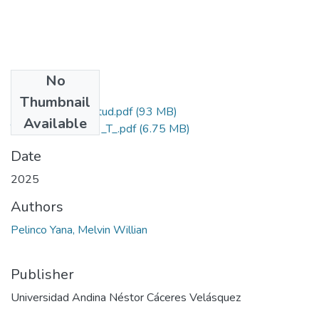
No
Files
Thumbnail
Grado de Similitud.pdf
(93 MB)
Available
T036_76967693_T_.pdf
(6.75 MB)
Date
2025
Authors
Pelinco Yana, Melvin Willian
Publisher
Universidad Andina Néstor Cáceres Velásquez