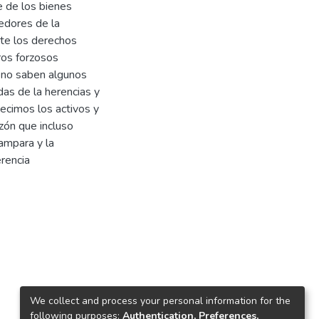
 de los bienes
edores de la
nte los derechos
ros forzosos
e no saben algunos
as de la herencias y
ecimos los activos y
zón que incluso
 ampara y la
erencia
We collect and process your personal information for the
following purposes:
Authentication, Preferences,