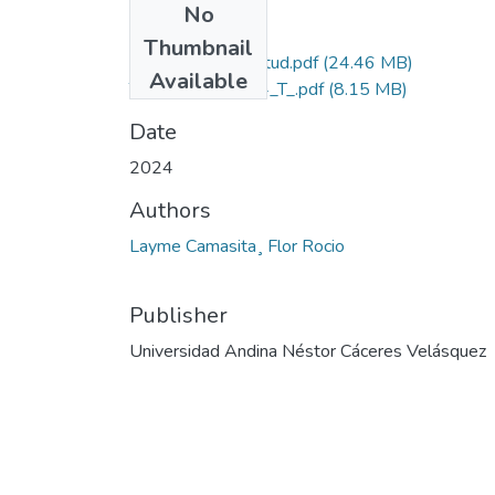
No
Files
Thumbnail
Grado de Similitud.pdf
(24.46 MB)
Available
T036_75850494_T_.pdf
(8.15 MB)
Date
2024
Authors
Layme Camasita¸ Flor Rocio
Publisher
Universidad Andina Néstor Cáceres Velásquez