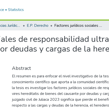
ace
Statistics
Facultad de Ciencias Jurídicas y Políticas
E.P. Derecho
Factores jurídicos sociales de responsabilidad ultra vires hereditatis de bienes del causante por deudas y cargas de la herencia Juzgado Civil Juliaca 2023
iales de responsabilidad ultra
or deudas y cargas de la here
Abstract
El resumen es para enfocar el nivel investigativo de la te
conocimiento científico que aporta a la comunidad científic
la tesis es investigar los factores jurídicos sociales de re
vires hereditatis de bienes del causante por deudas y car
juzgado civil de Juliaca 2023 significa que pierde el benef
respecto a las cargas y deudas de la herencia, el hereder