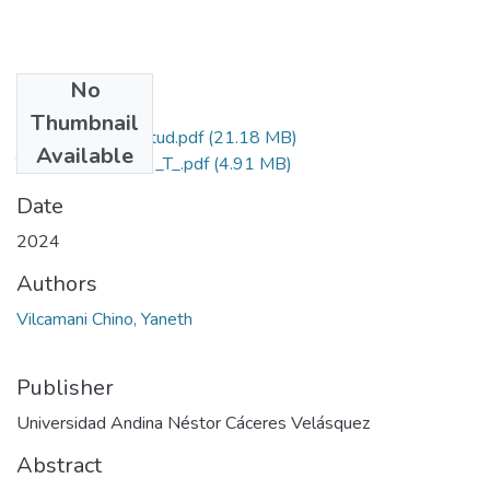
No
Files
Thumbnail
Grado de Similitud.pdf
(21.18 MB)
Available
T036_47038243_T_.pdf
(4.91 MB)
Date
2024
Authors
Vilcamani Chino, Yaneth
Publisher
Universidad Andina Néstor Cáceres Velásquez
Abstract