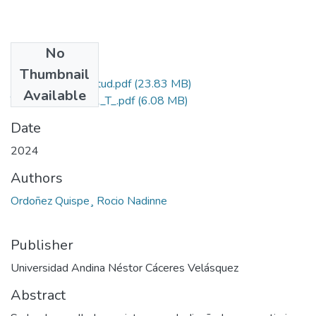
No
Files
Thumbnail
Grado de Similitud.pdf
(23.83 MB)
Available
T036_76928502_T_.pdf
(6.08 MB)
Date
2024
Authors
Ordoñez Quispe¸ Rocio Nadinne
Publisher
Universidad Andina Néstor Cáceres Velásquez
Abstract