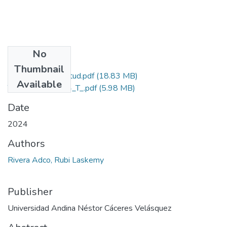
No
Files
Thumbnail
Grado de Similitud.pdf
(18.83 MB)
Available
T036_73817974_T_.pdf
(5.98 MB)
Date
2024
Authors
Rivera Adco, Rubi Laskemy
Publisher
Universidad Andina Néstor Cáceres Velásquez