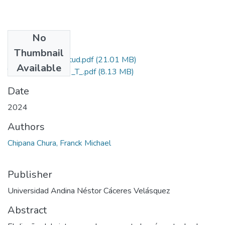
No
Files
Thumbnail
Grado de Similitud.pdf
(21.01 MB)
Available
T036_43891129_T_.pdf
(8.13 MB)
Date
2024
Authors
Chipana Chura, Franck Michael
Publisher
Universidad Andina Néstor Cáceres Velásquez
Abstract