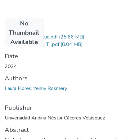
No
Files
Thumbnail
Grado de Similitud.pdf
(25.66 MB)
Available
T036_70161996_T_.pdf
(8.04 MB)
Date
2024
Authors
Laura Flores, Yenny Rosmery
Publisher
Universidad Andina Néstor Cáceres Velásquez
Abstract