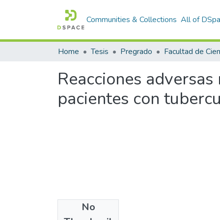
Communities & Collections
All of DSp
Home
Tesis
Pregrado
Reacciones adversas r
pacientes con tuberc
No
Files