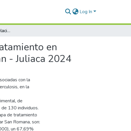
Log In
Reacciones adversas relacionadas con la fase de tratamiento en pacientes con tuberculosis Red de Salud San Román - Juliaca 2024
ratamiento en
n - Juliaca 2024
asociadas con la
rculosis, en la
imental, de
o de 130 individuos.
apa de tratamiento
tar San Romana, son:
,000), un 67,69%