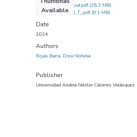
Thumbnail
Grado de Similitud.pdf
(28.3 MB)
Available
.T036_77566638_T_.pdf
(8.1 MB)
Date
2024
Authors
Rojas Barra, Dora Nohelia
Publisher
Universidad Andina Néstor Cáceres Velásquez