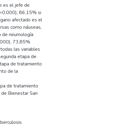
 es el jefe de
s=0,000), 86,15% si
rgano afectado es el
rsas como náuseas,
io de neumología
0,000), 73,85%
todas las variables
 segunda etapa de
etapa de tratamiento
nto de la
apa de tratamiento
a de Bienestar San
berculosis