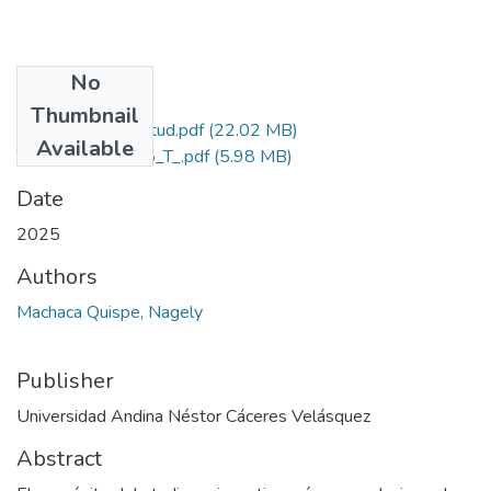
No
Files
Thumbnail
Grado de Similitud.pdf
(22.02 MB)
Available
T036_76230975_T_.pdf
(5.98 MB)
Date
2025
Authors
Machaca Quispe, Nagely
Publisher
Universidad Andina Néstor Cáceres Velásquez
Abstract