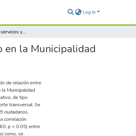
Log In
Digitalización de servicios y satisfacción del usuario en la Municipalidad Provincial de San Román, 2025
io en la Municipalidad
do de relación entre
n la Municipalidad
tivo, de tipo
orte transversal. Se
9 ciudadanos,
a correlación
60; p < 0.05) entre
Así como, se