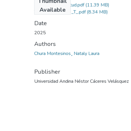
Thumbnail
Grado de Similitud.pdf
(11.39 MB)
Available
T036_75901579_T_.pdf
(8.34 MB)
Date
2025
Authors
Chura Montesinos¸ Nataly Laura
Publisher
Universidad Andina Néstor Cáceres Velásquez