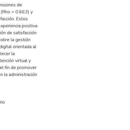
mensiones de
a (Rho = 0.663) y
sfacción. Estos
experiencia positiva
ión de satisfacción
sobre la gestión
igital orientada al
lecer la
ención virtual y
 el fin de promover
en la administración
rio