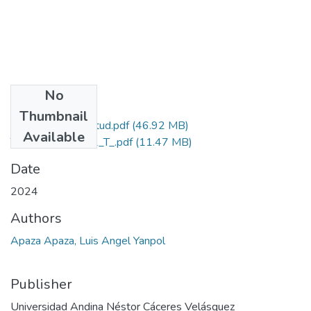
No
Files
Thumbnail
Grado de Similitud.pdf
(46.92 MB)
Available
T036_70363982_T_.pdf
(11.47 MB)
Date
2024
Authors
Apaza Apaza, Luis Angel Yanpol
Publisher
Universidad Andina Néstor Cáceres Velásquez