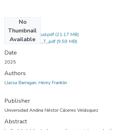
No
Files
Thumbnail
Grado de Similitud.pdf
(21.17 MB)
Available
T036_77387964_T_.pdf
(9.59 MB)
Date
2025
Authors
Llacsa Barragan, Henry Franklin
Publisher
Universidad Andina Néstor Cáceres Velásquez
Abstract