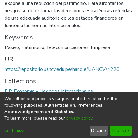
expone a una reducción del patrimonio. Para afrontar los
riesgos se debe tomar las decisiones estratégicas referidas
de una adecuada auditoria de los estados financieros en
función a las normas internacionales.
Keywords
Pasivo
,
Patrimonio
,
Telecomunicaciones
,
Empresa
URI
https://repositorio.uancv.edu.pe/handle/UANCV/4220
Collections
E.P. Economía y Negocios Internacionales
We collect and process your personal information for the
Full item page
following purposes:
Authentication, Preferences,
Acknowledgement and Statistics
.
To learn more, please read our
privacy policy
.
DSpace software
copyright © 2002-2026
LYRASIS
Cookie
Privacy
End User
Send
Customize
Decline
That's ok
settings
policy
Agreement
Feedback