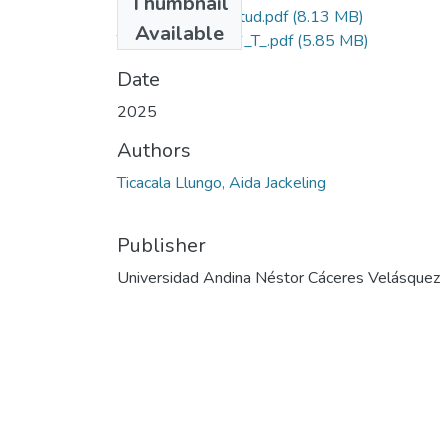
Thumbnail
Grado de Similitud.pdf
(8.13 MB)
Available
T036_73897576_T_.pdf
(5.85 MB)
Date
2025
Authors
Ticacala Llungo, Aida Jackeling
Publisher
Universidad Andina Néstor Cáceres Velásquez