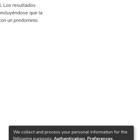
l. Los resultados
concluyéndose que la
con un predominio
We collect and process your personal information for the
following purposes:
Authentication, Preferences,