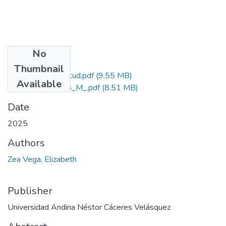
No
Files
Thumbnail
Grado de Similitud.pdf
(9.55 MB)
Available
T036_02425115_M_.pdf
(8.51 MB)
Date
2025
Authors
Zea Vega, Elizabeth
Publisher
Universidad Andina Néstor Cáceres Velásquez