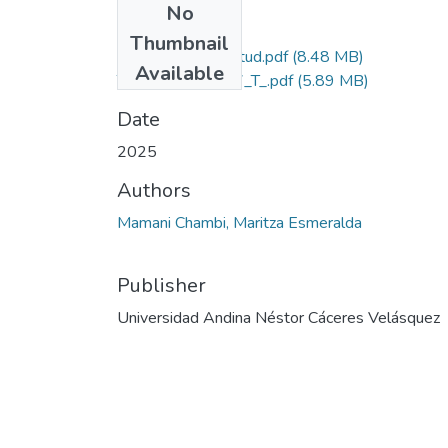
No
Files
Thumbnail
Grado de Similitud.pdf
(8.48 MB)
Available
T036_77391427_T_.pdf
(5.89 MB)
Date
2025
Authors
Mamani Chambi, Maritza Esmeralda
Publisher
Universidad Andina Néstor Cáceres Velásquez