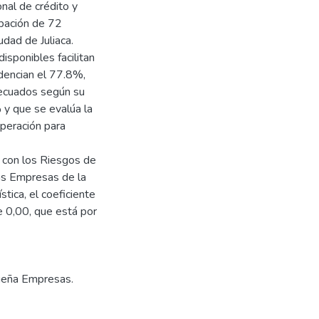
onal de crédito y
ipación de 72
dad de Juliaca.
isponibles facilitan
idencian el 77.8%,
decuados según su
 y que se evalúa la
uperación para
s con los Riesgos de
as Empresas de la
tica, el coeficiente
e 0,00, que está por
ueña Empresas.