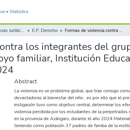
ace
Statistics
Facultad de Ciencias Jurídicas y Políticas
E.P. Derecho
Formas de violencia contra los integrantes del grupo familiar en edad escolar durante el apoyo familiar, Institución Educativa Primaria N° 72052, Azángaro - 2024
ontra los integrantes del gru
yo familiar, Institución Educ
024
Abstract
La violencia es un problema global, que trae consigo con
devastadoras al bienestar del niño , es por ello que el pr
instigación tuvo como objetivo central, determinar los efe
violencia percibida por los estudiantes de la perpetrados 
en la provincia de Azángaro, durante el año 2024.Materi
teniendo como población 37 padres de familia de la instit