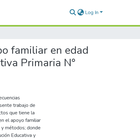
Log In
po familiar en edad
ativa Primaria N°
secuencias
esente trabajo de
ctos que tiene la
en el apoyo familiar
al y métodos; donde
ución Educativa y