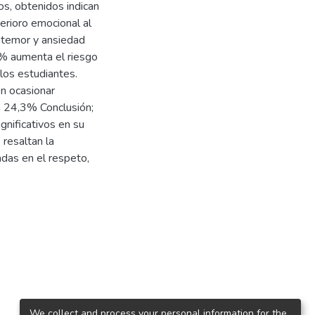
s, obtenidos indican
erioro emocional al
 temor y ansiedad
0% aumenta el riesgo
 los estudiantes.
en ocasionar
un 24,3% Conclusión;
ignificativos en su
 resaltan la
adas en el respeto,
We collect and process your personal information for the