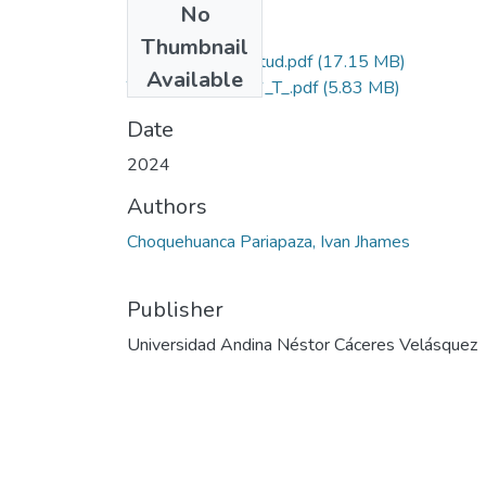
No
Files
Thumbnail
Grado de Similitud.pdf
(17.15 MB)
Available
T036_01557766_T_.pdf
(5.83 MB)
Date
2024
Authors
Choquehuanca Pariapaza, Ivan Jhames
Publisher
Universidad Andina Néstor Cáceres Velásquez