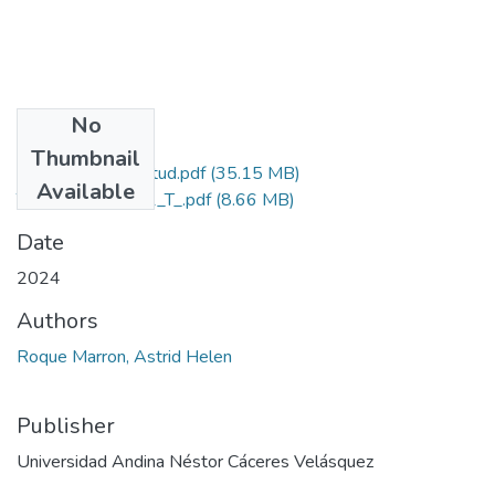
No
Files
Thumbnail
Grado de Similitud.pdf
(35.15 MB)
Available
T036_72743091_T_.pdf
(8.66 MB)
Date
2024
Authors
Roque Marron, Astrid Helen
Publisher
Universidad Andina Néstor Cáceres Velásquez