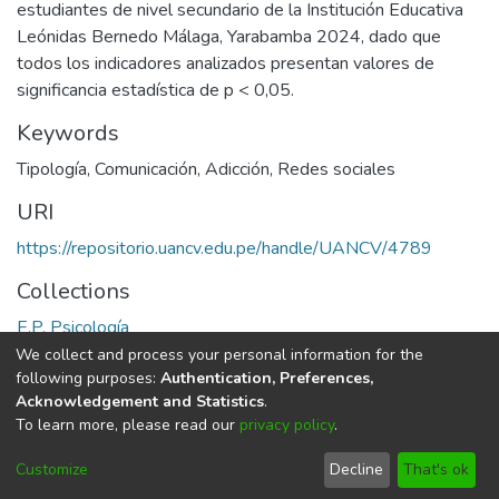
estudiantes de nivel secundario de la Institución Educativa
Leónidas Bernedo Málaga, Yarabamba 2024, dado que
todos los indicadores analizados presentan valores de
significancia estadística de p < 0,05.
Keywords
Tipología
,
Comunicación
,
Adicción
,
Redes sociales
URI
https://repositorio.uancv.edu.pe/handle/UANCV/4789
Collections
E.P. Psicología
We collect and process your personal information for the
Full item page
following purposes:
Authentication, Preferences,
Acknowledgement and Statistics
.
To learn more, please read our
privacy policy
.
DSpace software
copyright © 2002-2026
LYRASIS
Cookie
Privacy
End User
Send
Customize
Decline
That's ok
settings
policy
Agreement
Feedback