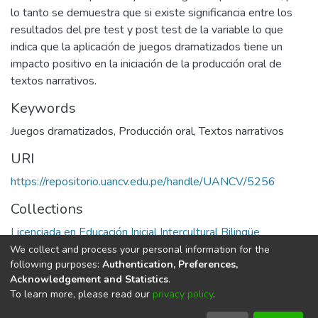
lo tanto se demuestra que si existe significancia entre los
resultados del pre test y post test de la variable lo que
indica que la aplicación de juegos dramatizados tiene un
impacto positivo en la iniciación de la producción oral de
textos narrativos.
Keywords
Juegos dramatizados
,
Producción oral
,
Textos narrativos
URI
https://repositorio.uancv.edu.pe/handle/UANCV/5256
Collections
Licenciada en Educación Inicial Intercultural Bilingüe
We collect and process your personal information for the
Full item page
following purposes:
Authentication, Preferences,
Acknowledgement and Statistics
.
To learn more, please read our
privacy policy
.
DSpace software
copyright © 2002-2026
LYRASIS