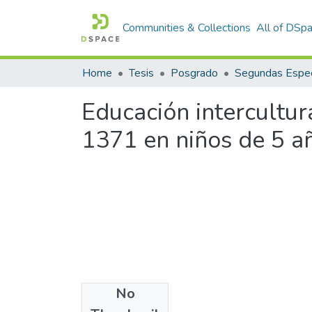
Communities & Collections
All of DSp
Home
Tesis
Posgrado
Segundas Espec
Educación intercultura
1371 en niños de 5 añ
No
Files