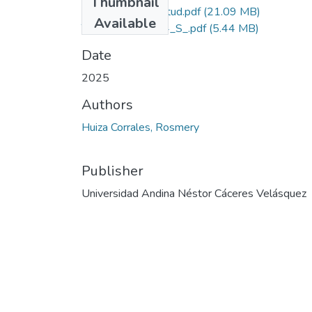
Thumbnail
Grado de Similitud.pdf
(21.09 MB)
Available
T036_45154054_S_.pdf
(5.44 MB)
Date
2025
Authors
Huiza Corrales, Rosmery
Publisher
Universidad Andina Néstor Cáceres Velásquez